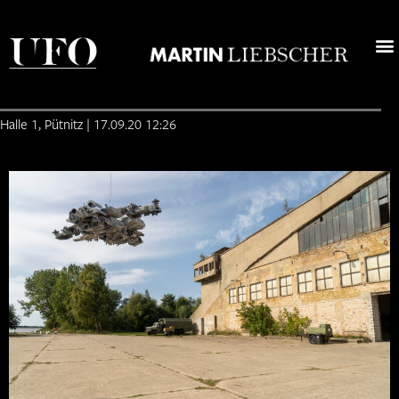
News
Ufo
>
>
Fam
Halle 1, Pütnitz | 17.09.20 12:26