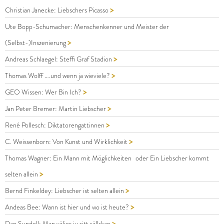
>
Christian Janecke: Liebschers Picasso
Ute Bopp-Schumacher: Menschenkenner und Meister der
>
(Selbst-)Inszenierung
>
Andreas Schlaegel: Steffi Graf Stadion
>
Thomas Wolff ….und wenn ja wieviele?
>
GEO Wissen: Wer Bin Ich?
>
Jan Peter Bremer: Martin Liebscher
>
René Pollesch: Diktatorengattinnen
>
C. Weissenborn: Von Kunst und Wirklichkeit
Thomas Wagner: Ein Mann mit Möglichkeiten oder Ein Liebscher kommt
>
selten allein
>
Bernd Finkeldey: Liebscher ist selten allein
>
Andeas Bee: Wann ist hier und wo ist heute?
>
Dan Sundell: Man väljer ju sitt sällskap