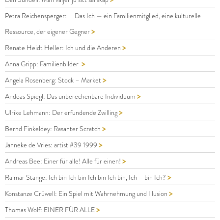
Petra Reichensperger: Das Ich — ein Familienmitglied, eine kulturelle
>
Ressource, der eigener Gegner
>
Renate Heidt Heller: Ich und die Anderen
>
Anna Gripp: Familienbilder
>
Angela Rosenberg: Stock – Market
>
Andeas Spiegl: Das unberechenbare Individuum
>
Ulrike Lehmann: Der erfundende Zwilling
>
Bernd Finkeldey: Rasanter Scratch
>
Janneke de Vries: artist #39 1999
>
Andreas Bee: Einer für alle! Alle für einen!
>
Raimar Stange: Ich bin Ich bin Ich bin Ich bin, Ich – bin Ich?
>
Konstanze Crüwell: Ein Spiel mit Wahrnehmung und Illusion
>
Thomas Wolf: EINER FÜR ALLE