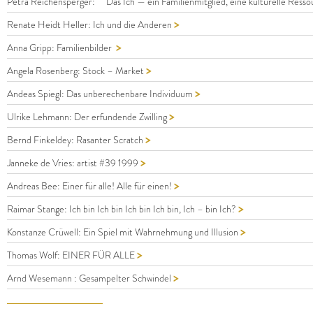
Petra Reichensperger: Das Ich — ein Familienmitglied, eine kulturelle Resso
>
Renate Heidt Heller: Ich und die Anderen
>
Anna Gripp: Familienbilder
>
Angela Rosenberg: Stock – Market
>
Andeas Spiegl: Das unberechenbare Individuum
>
Ulrike Lehmann: Der erfundende Zwilling
>
Bernd Finkeldey: Rasanter Scratch
>
Janneke de Vries: artist #39 1999
>
Andreas Bee: Einer für alle! Alle für einen!
>
Raimar Stange: Ich bin Ich bin Ich bin Ich bin, Ich – bin Ich?
>
Konstanze Crüwell: Ein Spiel mit Wahrnehmung und Illusion
>
Thomas Wolf: EINER FÜR ALLE
>
Arnd Wesemann : Gesampelter Schwindel