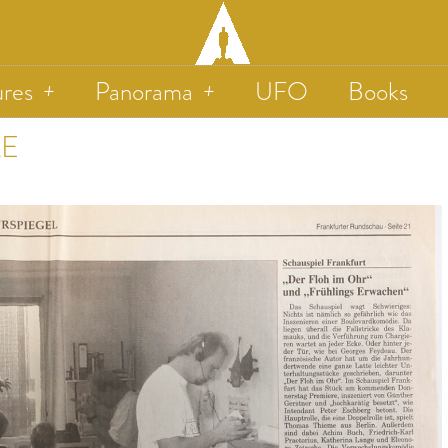
ures
Panorama
UFO
Books
LE