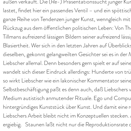
außen verkauft. Die (Re-) Präsentationssucht junger Ku
lastet, findet hier ein passendes Ventil – und ein spötti
ganze Reihe von Tendenzen junger Kunst, wenngleich mit 
Rückzug aus dem öffentlichen politischen Leben: Von Th
Tillmans aufreizend lässigen Bildern seiner aufreizend lä
Blasiertheit. Wer sich in den letzten Jahren auf Überblic
dieselben, gekonnt gelangweilten Gesichter sei es in der
Liebscher allemal. Denn besonders gern spielt er auf sei
wandelt sich dieser Eindruck allerdings: Hunderte von tr
so wirkt Liebscher wie ein lakonischer Kommentator seine
Selbstbeschäftigung paßt es denn auch, daß Liebschers 
Medium autistisch anmutender Rituale. Ego und Compute
hintergründiges Kunststück über Kunst. Und damit eine 
Liebschers Arbeit bleibt nicht im Konzeptuellen stecken.
ergiebig. Staunen laßt nicht nur die Reproduktionsrate 