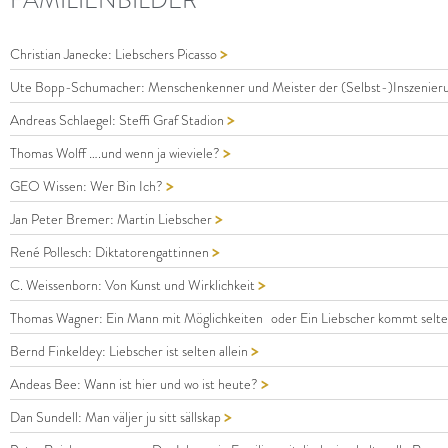
>
Christian Janecke: Liebschers Picasso
Ute Bopp-Schumacher: Menschenkenner und Meister der (Selbst-)Inszenier
>
Andreas Schlaegel: Steffi Graf Stadion
>
Thomas Wolff ….und wenn ja wieviele?
>
GEO Wissen: Wer Bin Ich?
>
Jan Peter Bremer: Martin Liebscher
>
René Pollesch: Diktatorengattinnen
>
C. Weissenborn: Von Kunst und Wirklichkeit
Thomas Wagner: Ein Mann mit Möglichkeiten oder Ein Liebscher kommt selten
>
Bernd Finkeldey: Liebscher ist selten allein
>
Andeas Bee: Wann ist hier und wo ist heute?
>
Dan Sundell: Man väljer ju sitt sällskap