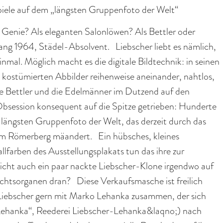
piele auf dem „längsten Gruppenfoto der Welt“
 Genie? Als eleganten Salonlöwen? Als Bettler oder
rgang 1964, Städel-Absolvent. Liebscher liebt es nämlich,
inmal. Möglich macht es die digitale Bildtechnik: in seinen
e kostümierten Abbilder reihenweise aneinander, nahtlos,
e Bettler und die Edelmänner im Dutzend auf den
Obsession konsequent auf die Spitze getrieben: Hunderte
 längsten Gruppenfoto der Welt, das derzeit durch das
am Römerberg mäandert. Ein hübsches, kleines
farben des Ausstellungsplakats tun das ihre zur
cht auch ein paar nackte Liebscher-Klone irgendwo auf
echtsorganen dran? Diese Verkaufsmasche ist freilich
et Liebscher gern mit Marko Lehanka zusammen, der sich
 Lehanka“, Reederei Liebscher-Lehanka&laqno;) nach