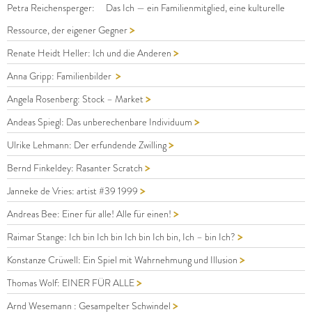
Petra Reichensperger: Das Ich — ein Familienmitglied, eine kulturelle
>
Ressource, der eigener Gegner
>
Renate Heidt Heller: Ich und die Anderen
>
Anna Gripp: Familienbilder
>
Angela Rosenberg: Stock – Market
>
Andeas Spiegl: Das unberechenbare Individuum
>
Ulrike Lehmann: Der erfundende Zwilling
>
Bernd Finkeldey: Rasanter Scratch
>
Janneke de Vries: artist #39 1999
>
Andreas Bee: Einer für alle! Alle für einen!
>
Raimar Stange: Ich bin Ich bin Ich bin Ich bin, Ich – bin Ich?
>
Konstanze Crüwell: Ein Spiel mit Wahrnehmung und Illusion
>
Thomas Wolf: EINER FÜR ALLE
>
Arnd Wesemann : Gesampelter Schwindel