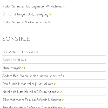
>
Rudolf Schmitz: Häutungen der Wirklichkeit
>
Christmut Präger: Bild, Bewegung
>
Rudolf Schmitz: Martin Liebscher
SONSTIGE
>
Grit Weber: Introspektiv
>
Epsilon 31.01.10
>
Huge Magazine
>
Andeas Bee: Wann ist hier und wo ist heute?
>
Dan Sundell: Man väljer ju sitt sällskap
>
Natalie de Ligt: Ich will daß Du mir glaubst
>
Silke Hohmann: Fokus auf Martin Liebscher
>
Janneke de Vries: Anflug der Ausserirdischen