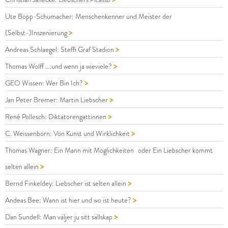
Ute Bopp-Schumacher: Menschenkenner und Meister der
>
(Selbst-)Inszenierung
>
Andreas Schlaegel: Steffi Graf Stadion
>
Thomas Wolff ….und wenn ja wieviele?
>
GEO Wissen: Wer Bin Ich?
>
Jan Peter Bremer: Martin Liebscher
>
René Pollesch: Diktatorengattinnen
>
C. Weissenborn: Von Kunst und Wirklichkeit
Thomas Wagner: Ein Mann mit Möglichkeiten oder Ein Liebscher kommt
>
selten allein
>
Bernd Finkeldey: Liebscher ist selten allein
>
Andeas Bee: Wann ist hier und wo ist heute?
>
Dan Sundell: Man väljer ju sitt sällskap