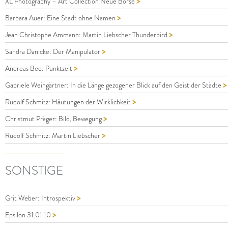
>
XL Photography – Art Collection Neue Börse
>
Barbara Auer: Eine Stadt ohne Namen
>
Jean Christophe Ammann: Martin Liebscher Thunderbird
>
Sandra Danicke: Der Manipulator
>
Andreas Bee: Punktzeit
>
Gabriele Weingärtner: In die Länge gezogener Blick auf den Geist der Städte
>
Rudolf Schmitz: Häutungen der Wirklichkeit
>
Christmut Präger: Bild, Bewegung
>
Rudolf Schmitz: Martin Liebscher
SONSTIGE
>
Grit Weber: Introspektiv
>
Epsilon 31.01.10