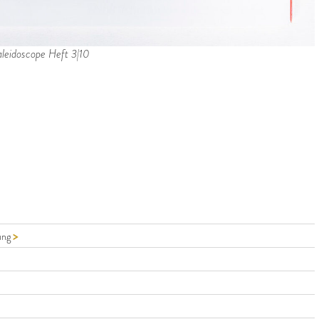
aleidoscope Heft 3|10
>
ung