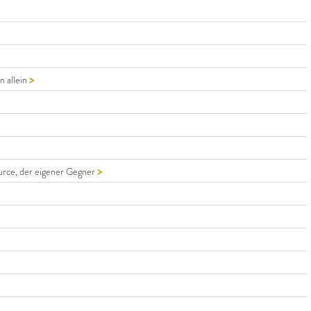
>
 allein
>
urce, der eigener Gegner