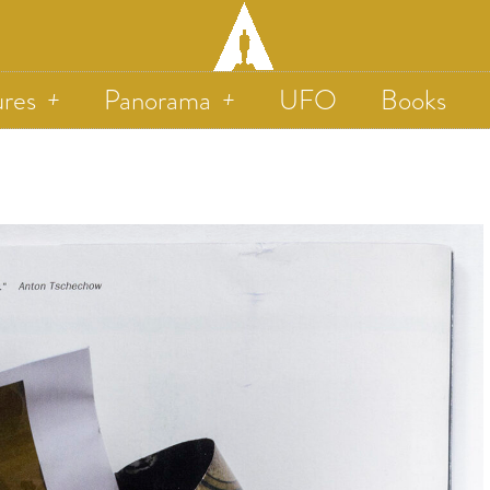
ures
Panorama
UFO
Books