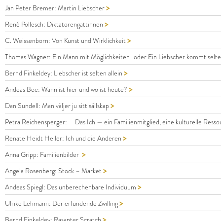
>
Jan Peter Bremer: Martin Liebscher
>
René Pollesch: Diktatorengattinnen
>
C. Weissenborn: Von Kunst und Wirklichkeit
Thomas Wagner: Ein Mann mit Möglichkeiten oder Ein Liebscher kommt selten
>
Bernd Finkeldey: Liebscher ist selten allein
>
Andeas Bee: Wann ist hier und wo ist heute?
>
Dan Sundell: Man väljer ju sitt sällskap
Petra Reichensperger: Das Ich — ein Familienmitglied, eine kulturelle Resso
>
Renate Heidt Heller: Ich und die Anderen
>
Anna Gripp: Familienbilder
>
Angela Rosenberg: Stock – Market
>
Andeas Spiegl: Das unberechenbare Individuum
>
Ulrike Lehmann: Der erfundende Zwilling
>
Bernd Finkeldey: Rasanter Scratch