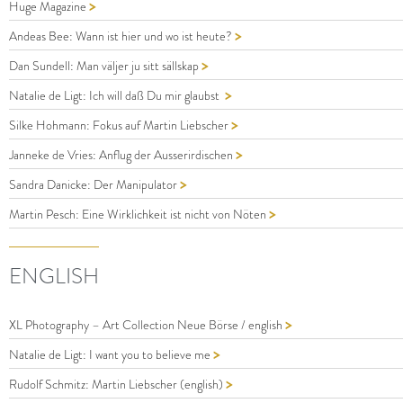
>
Huge Magazine
>
Andeas Bee: Wann ist hier und wo ist heute?
>
Dan Sundell: Man väljer ju sitt sällskap
>
Natalie de Ligt: Ich will daß Du mir glaubst
>
Silke Hohmann: Fokus auf Martin Liebscher
>
Janneke de Vries: Anflug der Ausserirdischen
>
Sandra Danicke: Der Manipulator
>
Martin Pesch: Eine Wirklichkeit ist nicht von Nöten
ENGLISH
>
XL Photography – Art Collection Neue Börse / english
>
Natalie de Ligt: I want you to believe me
>
Rudolf Schmitz: Martin Liebscher (english)