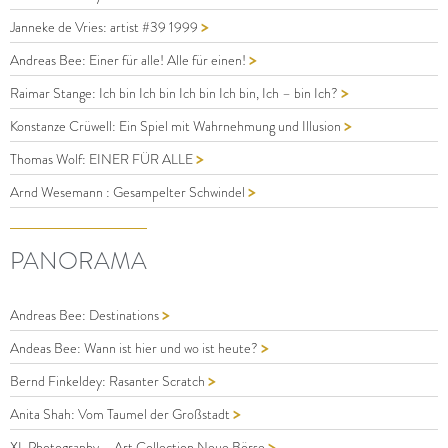
>
Janneke de Vries: artist #39 1999
>
Andreas Bee: Einer für alle! Alle für einen!
>
Raimar Stange: Ich bin Ich bin Ich bin Ich bin, Ich – bin Ich?
>
Konstanze Crüwell: Ein Spiel mit Wahrnehmung und Illusion
>
Thomas Wolf: EINER FÜR ALLE
>
Arnd Wesemann : Gesampelter Schwindel
PANORAMA
>
Andreas Bee: Destinations
>
Andeas Bee: Wann ist hier und wo ist heute?
>
Bernd Finkeldey: Rasanter Scratch
>
Anita Shah: Vom Taumel der Großstadt
>
XL Photography – Art Collection Neue Börse