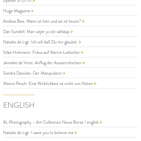
Epsilon 31.01.10
>
Huge Magazine
>
Andeas Bee: Wann ist hier und wo ist heute?
>
Dan Sundell: Man väljer ju sitt sällskap
>
Natalie de Ligt: Ich will daß Du mir glaubst
>
Silke Hohmann: Fokus auf Martin Liebscher
>
Janneke de Vries: Anflug der Ausserirdischen
>
Sandra Danicke: Der Manipulator
>
Martin Pesch: Eine Wirklichkeit ist nicht von Nöten
ENGLISH
>
XL Photography – Art Collection Neue Börse / english
>
Natalie de Ligt: I want you to believe me