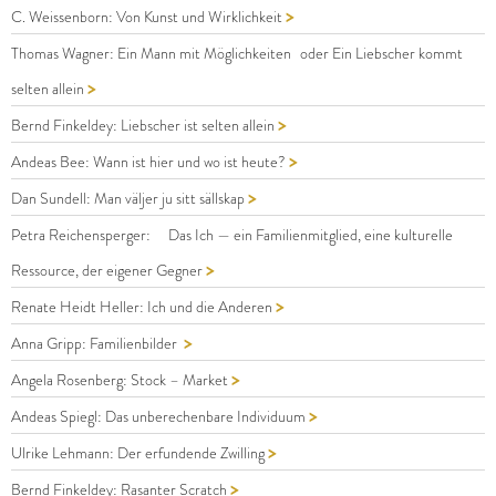
>
C. Weissenborn: Von Kunst und Wirklichkeit
Thomas Wagner: Ein Mann mit Möglichkeiten oder Ein Liebscher kommt
>
selten allein
>
Bernd Finkeldey: Liebscher ist selten allein
>
Andeas Bee: Wann ist hier und wo ist heute?
>
Dan Sundell: Man väljer ju sitt sällskap
Petra Reichensperger: Das Ich — ein Familienmitglied, eine kulturelle
>
Ressource, der eigener Gegner
>
Renate Heidt Heller: Ich und die Anderen
>
Anna Gripp: Familienbilder
>
Angela Rosenberg: Stock – Market
>
Andeas Spiegl: Das unberechenbare Individuum
>
Ulrike Lehmann: Der erfundende Zwilling
>
Bernd Finkeldey: Rasanter Scratch